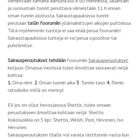
viimeistään samana aamuna klo 8:00 mennessä, lauantain
ja sunnuntain tunnit peruttava viimeistään 11 h ennen
oman tunnin aloitusta. Sairaustapauksissa tunnit
perutaan
tallin foorumiin
yllämainittujen aikojen puitteissa.
Tätä myöhemmin tunteja ei saa enää perua foorumiin!
Sairaustapauksissa tunteja ei voi perua s.postitse tai
puhelimitse.
Sairausperuutukset tehdään
foorumiin
Sairausperuutukset
ketjuun. Omassa viestissä tulee ilmoittaa seuraavat neljä
kohtaa:
1.
Oma nimi
2
. Oman tunnin aika
3
. Tunnin taso
4.
Pienin
ratsukoko millä on mennyt
Eli jos on ollut hevosjaossa Shettis, tulee omaan
peruutukseen ilmoittaa kohtaan neljä: Shettis
Kokoluokkia on 5 kpl: Shettis, Welsh, Poni, Hevonen, Iso
Hevonen.
Sairausperuutuksen tilalle voi varata rästitunnin vasta kun