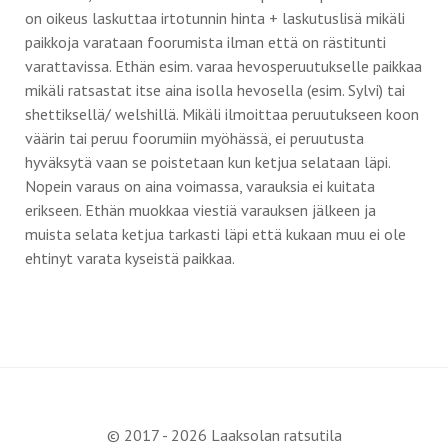
on oikeus laskuttaa irtotunnin hinta + laskutuslisä mikäli
paikkoja varataan foorumista ilman että on rästitunti
varattavissa. Ethän esim. varaa hevosperuutukselle paikkaa
mikäli ratsastat itse aina isolla hevosella (esim. Sylvi) tai
shettiksellä/ welshillä. Mikäli ilmoittaa peruutukseen koon
väärin tai peruu foorumiin myöhässä, ei peruutusta
hyväksytä vaan se poistetaan kun ketjua selataan läpi.
Nopein varaus on aina voimassa, varauksia ei kuitata
erikseen. Ethän muokkaa viestiä varauksen jälkeen ja
muista selata ketjua tarkasti läpi että kukaan muu ei ole
ehtinyt varata kyseistä paikkaa.
© 2017 - 2026 Laaksolan ratsutila