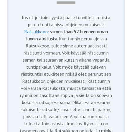
Jos et jostain syystä pääse tunnillesi; muista
perua tunti ajoissa ohjeiden mukaisesti
Ratsukkoon
:
viimeistään 52 h ennen oman
tunnin aloitusta
. Kun tunnin peruu ajoissa
Ratsukkoon, tulee sinne automaattisesti
rästitunti voimaan. Voit käyttää rästitunnin
saman tai seuraavan kurssin aikana vapaalla
tuntipaikalla. Voit myös käyttää tulevan
rästituntisi etukäteen mikäli olet perunut sen
Ratsukkoon ohjeiden mukaisesti. Rästitunnin
voi varata Ratsukosta, muista tarkastaa että
ryhmä on tasoltaan sopiva ja siellä on sopivan
kokoisia ratsuja vapaana. Mikäli varaa väärän
kokoiselle ratsulle/ tasoiselle tunnille paikan,
poistaa talli varauksen. Applikaation kautta
tulee tällöin asiasta ilmoitus. Ryhmissä on
tasomerkinnät ja Ratsukkoon on kirjattu minkä