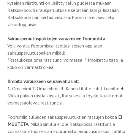
kyseinen rästitunti on lisätty tallin puolesta mukaan
Ratsukkoon. Sairausperuutuksia selataan läpi ja lisätään
Ratsukkoon pari kertaa viikossa. Foorumia ei päivitetä
viikonloppuisin.
Sairausperuutuspaikkojen varaaminen foorumista
Voit varata foorumista itsellesi toisen oppilaan
sairausperuutuspaikan mikäli:
*Ratsukossa oma rästitunti voimassa *Ilmoitettu taso ja
koko on varmasti oikea
Ilmoita varaukseen seuraavat asiat:
1.
Oma nimi
2.
Oma ryhmä
3.
Kenen tilalle tulet tunnille
4.
Minkä päivän rästiä käytät, Ratsukosta löydät kaikki omat
voimassaolevat rästituntisi.
Foorumiin tulleiden sairausperuutuksien ratsujen kokoa
EI
MUUTETA.
Mikäli sinulla ei ole Ratsukossa rästituntia
voimassa, ethän varaa Foorumista peruutuspaikkaa. Tallilla