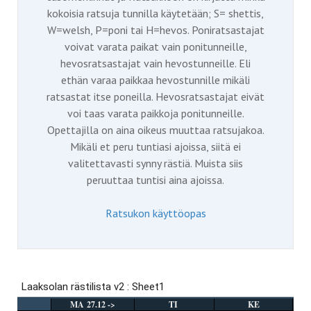
kokoisia ratsuja tunnilla käytetään; S= shettis,
W=welsh, P=poni tai H=hevos. Poniratsastajat
voivat varata paikat vain ponitunneille,
hevosratsastajat vain hevostunneille. Eli
ethän varaa paikkaa hevostunnille mikäli
ratsastat itse poneilla. Hevosratsastajat eivät
voi taas varata paikkoja ponitunneille.
Opettajilla on aina oikeus muuttaa ratsujakoa.
Mikäli et peru tuntiasi ajoissa, siitä ei
valitettavasti synny rästiä. Muista siis
peruuttaa tuntisi aina ajoissa.
Ratsukon käyttöopas