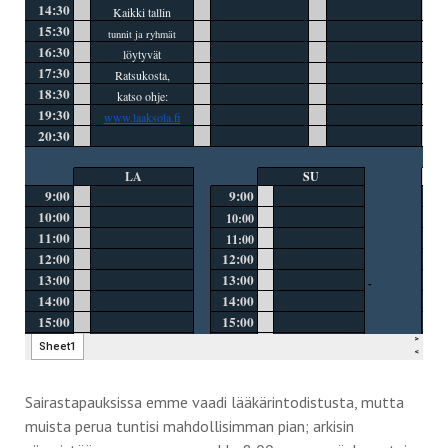
Sairastapauksissa emme vaadi lääkärintodistusta, mutta
muista perua tuntisi mahdollisimman pian; arkisin