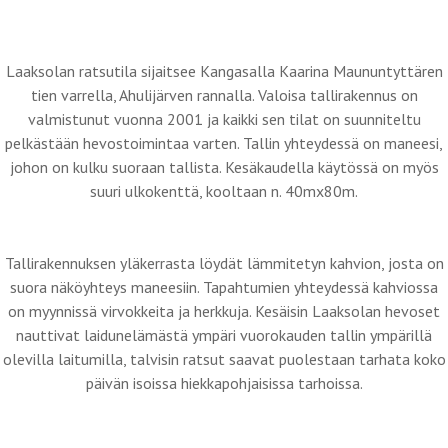
Laaksolan ratsutila sijaitsee Kangasalla Kaarina Maununtyttären
tien varrella, Ahulijärven rannalla. Valoisa tallirakennus on
valmistunut vuonna 2001 ja kaikki sen tilat on suunniteltu
pelkästään hevostoimintaa varten. Tallin yhteydessä on maneesi,
johon on kulku suoraan tallista. Kesäkaudella käytössä on myös
suuri ulkokenttä, kooltaan n. 40mx80m.
Tallirakennuksen yläkerrasta löydät lämmitetyn kahvion, josta on
suora näköyhteys maneesiin. Tapahtumien yhteydessä kahviossa
on myynnissä virvokkeita ja herkkuja. Kesäisin Laaksolan hevoset
nauttivat laidunelämästä ympäri vuorokauden tallin ympärillä
olevilla laitumilla, talvisin ratsut saavat puolestaan tarhata koko
päivän isoissa hiekkapohjaisissa tarhoissa.